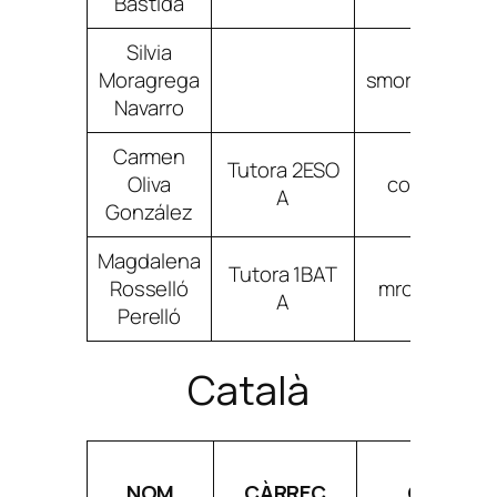
Bastida
Silvia
Moragrega
smoragregana
Navarro
Carmen
Tutora 2ESO
Oliva
colivagonz
A
González
Magdalena
Tutora 1BAT
Rosselló
mrossellope
A
Perelló
Català
NOM
CÀRREC
CORREU 