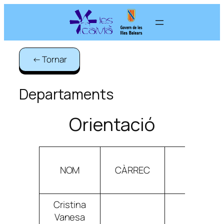
Vés
al
contingut
← Tornar
Departaments
Orientació
NOM
CÀRREC
CORR
Cristina
Vanesa
carizal