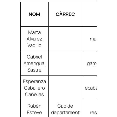
NOM
CÀRREC
CORREU
Marta
Alvarez
malvarezvad
Vadillo
Gabriel
Amengual
gamengualsa
Sastre
Esperanza
Caballero
ecaballerocab
Cañellas
Rubén
Cap de
Esteve
departament
restevemaur