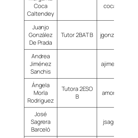
Coca
cocacaldent
Caltendey
Juanjo
González
Tutor 2BAT B
jgonzalezdepr
De Prada
Andrea
Jiménez
ajimenezsanc
Sanchis
Ángela
Tutora 2ESO
Morla
amorlarodrig
B
Rodriguez
José
Sagrera
jsagrerabarc
Barceló