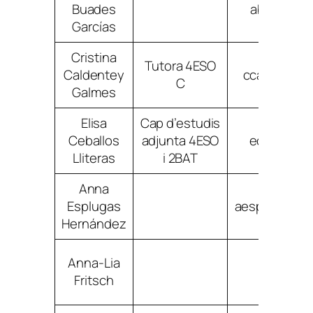
Buades
abuadesga
Garcías
Cristina
Tutora 4ESO
Caldentey
ccaldentey
C
Galmes
Elisa
Cap d’estudis
Ceballos
adjunta 4ESO
eceballosl
Lliteras
i 2BAT
Anna
Esplugas
aesplugashe
Hernández
Anna-Lia
afrits
Fritsch