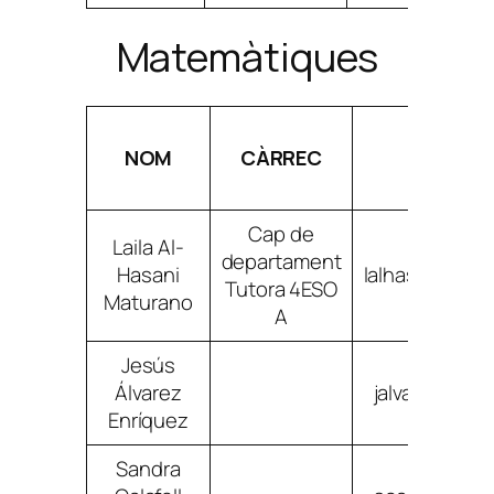
Matemàtiques
NOM
CÀRREC
CORREU
Cap de
Laila Al-
departament
Hasani
lalhasanimat
Tutora 4ESO
Maturano
A
Jesús
Álvarez
jalvarezenri
Enríquez
Sandra