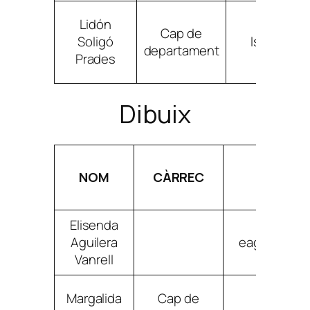
Lidón
Cap de
Soligó
lsoligopr
departament
Prades
Dibuix
NOM
CÀRREC
CORRE
Elisenda
Aguilera
eaguilerava
Vanrell
Margalida
Cap de
mballeco