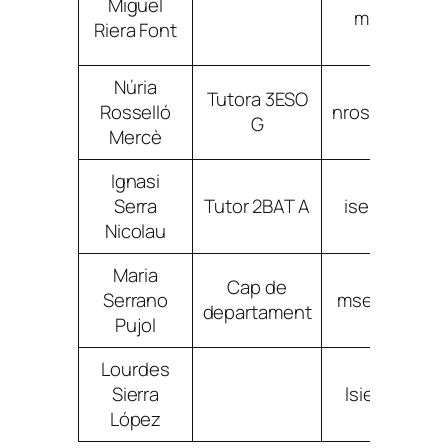
Miguel
mrierafont
Riera Font
Núria
Tutora 3ESO
Rosselló
nrossellomer
G
Mercè
Ignasi
Serra
Tutor 2BAT A
iserranicol
Nicolau
Maria
Cap de
Serrano
mserranopuj
departament
Pujol
Lourdes
Sierra
lsierralope
López