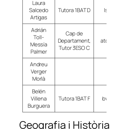
Laura
Salcedo
Tutora 1BAT D
lsalcedoa
Artigas
Adrián
Cap de
Toll-
Departament,
atollmessi
Messía
Tutor 3ESO C
Palmer
Andreu
Verger
avergerm
Morlà
Belén
Villena
Tutora 1BAT F
bvillenabu
Burguera
Geografia i Història