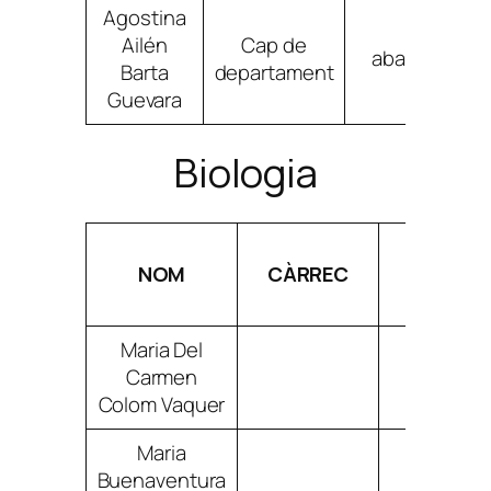
Agostina
Ailén
Cap de
abartagueva
Barta
departament
Guevara
Biologia
NOM
CÀRREC
CORR
Maria Del
Carmen
mcolomv
Colom Vaquer
Maria
Buenaventura
mfontllo