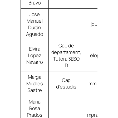
Bravo
Jose
Manuel
jduranagua
Durán
Aguado
Cap de
Elvira
departament,
Lopez
elopeznavar
Tutora 3ESO
Navarro
D
Marga
Cap
Miralles
mmirallessas
d’estudis
Sastre
Maria
Rosa
Prados
mpradoschisv