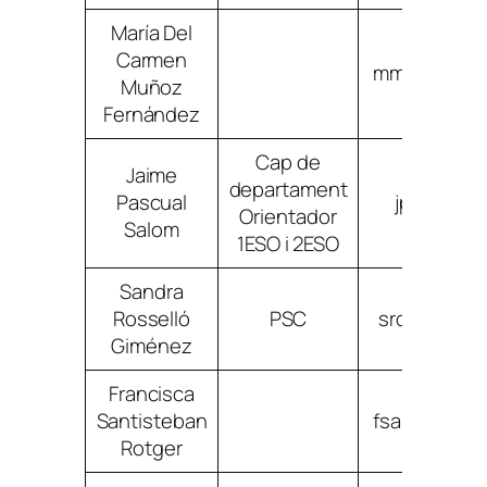
María Del
Carmen
mmunozfern
Muñoz
Fernández
Cap de
Jaime
departament
Pascual
jpascuals
Orientador
Salom
1ESO i 2ESO
Sandra
Rosselló
PSC
srossellog
Giménez
Francisca
Santisteban
fsantisteba
Rotger