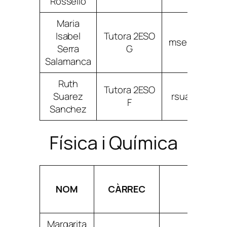
Rosselló
Maria
Isabel
Tutora 2ESO
mserrasalam
Serra
G
Salamanca
Ruth
Tutora 2ESO
Suarez
rsuarezsanc
F
Sanchez
Física i Química
NOM
CÀRREC
CORREU
Margarita