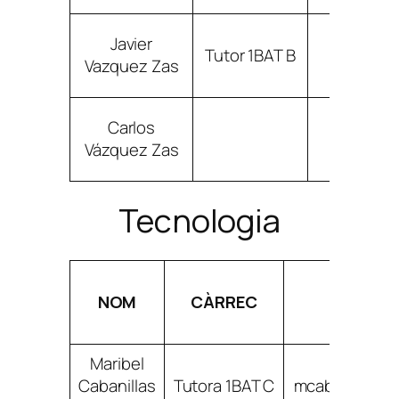
Javier
Tutor 1BAT B
jvazque
Vazquez Zas
Carlos
cvazque
Vázquez Zas
Tecnologia
NOM
CÀRREC
CORREU
Maribel
Cabanillas
Tutora 1BAT C
mcabanillasb