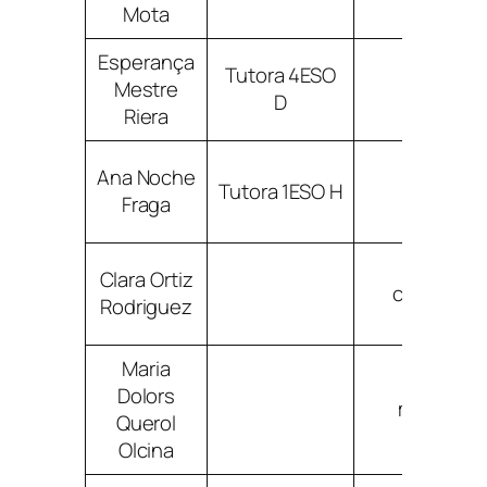
Mota
Esperança
Tutora 4ESO
Mestre
emestrer
D
Riera
Ana Noche
Tutora 1ESO H
anochef
Fraga
Clara Ortiz
cortizrod
Rodriguez
Maria
Dolors
mquerolo
Querol
Olcina