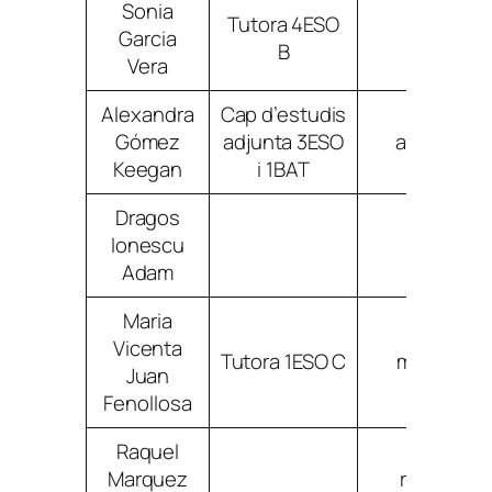
Sonia
Tutora 4ESO
Garcia
sgarcia
B
Vera
Alexandra
Cap d’estudis
Gómez
adjunta 3ESO
agomezke
Keegan
i 1BAT
Dragos
Ionescu
diones
Adam
Maria
Vicenta
Tutora 1ESO C
mjuanfeno
Juan
Fenollosa
Raquel
Marquez
rmarquez