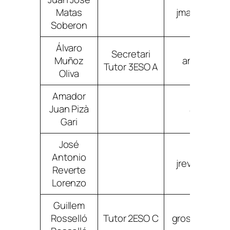
Matas
jmatassobe
Soberon
Álvaro
Secretari
Muñoz
amunozoli
Tutor 3ESO A
Oliva
Amador
Juan Pizà
apizagar
Gari
José
Antonio
jrevertelor
Reverte
Lorenzo
Guillem
Rosselló
Tutor 2ESO C
grosselloros