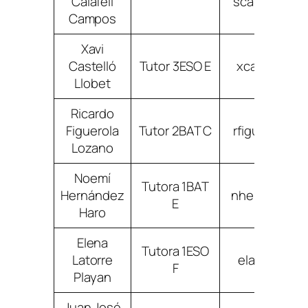
Calafell
scalafellca
Campos
Xavi
Castelló
Tutor 3ESO E
xcastelloll
Llobet
Ricardo
Figuerola
Tutor 2BAT C
rfiguerolalo
Lozano
Noemí
Tutora 1BAT
Hernández
nhernandezh
E
Haro
Elena
Tutora 1ESO
Latorre
elatorrepla
F
Playan
Juan José