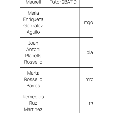
Maurell
Tutor 2BAT D
Maria
Enriqueta
mgonzalezagu
Gonzalez
Aguilo
Joan
Antoni
jplanellsros
Planells
Rossello
Marta
Rosselló
mrosselloba
Barros
Remedios
Ruz
rruzmartin
Martinez