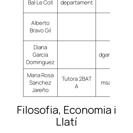
Bal·Le Coll
departament
Alberto
abravogi
Bravo Gil
Diana
Garcia
dgarciadomi
Dominguez
Maria Rosa
Tutora 2BAT
Sanchez
msanchezja
A
Jareño
Filosofia, Economia i
Llatí