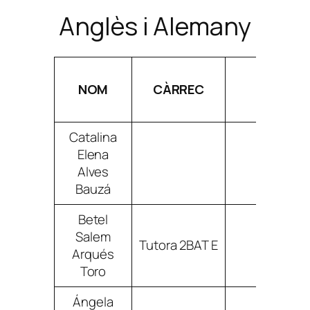
Anglès i Alemany
NOM
CÀRREC
CORR
Catalina
Elena
calvesb
Alves
Bauzá
Betel
Salem
Tutora 2BAT E
barques
Arqués
Toro
Ángela