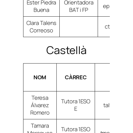
Ester Piedra
Orientadora
epiedrabue
Buena
BAT i FP
Clara Talens
ctalenscor
Correoso
Castellà
NOM
CÀRREC
CORRE
Teresa
Tutora 1ESO
Álvarez
talvarezro
E
Romero
Tamara
Tutora 1ESO