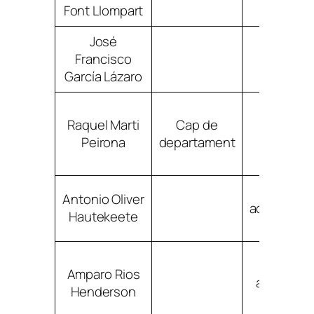
Font Llompart
José
Francisco
jgarcia
García Lázaro
Raquel Marti
Cap de
rmartip
Peirona
departament
Antonio Oliver
aoliverha
Hautekeete
Amparo Rios
arioshen
Henderson