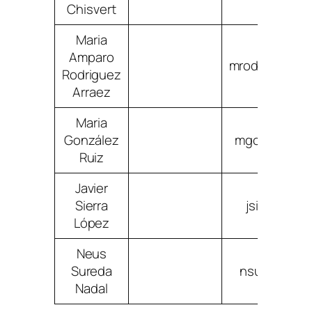
Chisvert
Maria
Amparo
mrodriguezar
Rodriguez
Arraez
Maria
González
mgonzalezru
Ruiz
Javier
Sierra
jsierralop
López
Neus
Sureda
nsuredanad
Nadal