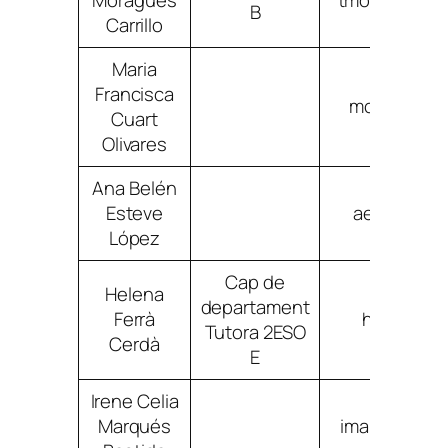
Moragues
tmoraguescar
B
Carrillo
Maria
Francisca
mcuartoliv
Cuart
Olivares
Ana Belén
Esteve
aestevelo
López
Cap de
Helena
departament
Ferrà
hferracer
Tutora 2ESO
Cerdà
E
Irene Celia
Marqués
imarquesbas