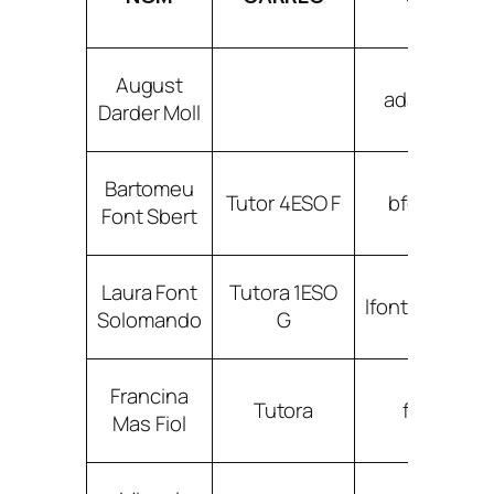
August
adardermol
Darder Moll
Bartomeu
Tutor 4ESO F
bfontsbert
Font Sbert
Laura Font
Tutora 1ESO
lfontsoloman
Solomando
G
Francina
Tutora
fmasfiol@
Mas Fiol