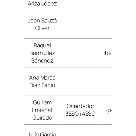
Ariza López
Joan Bauzá
jbauzaol
Oliver
Raquel
Bermúdez
rbermudezs
Sánchez
Ana Maráa
adiazfa
Díaz Fabio
Guillem
Orientador
Enseñat
gensenatgu
3ESO i 4ESO
Guirado
Luís García