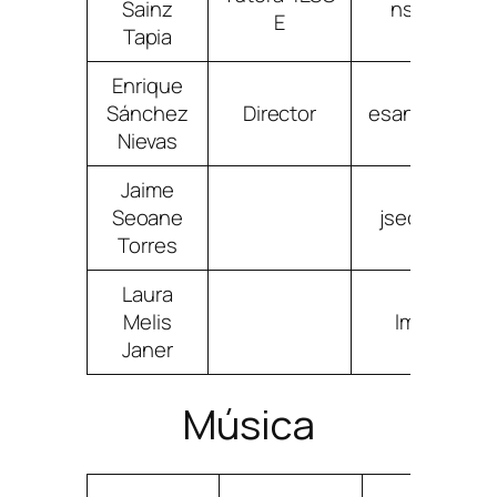
Sainz
nsainztapi
E
Tapia
Enrique
Sánchez
Director
esancheznie
Nievas
Jaime
Seoane
jseoanetorr
Torres
Laura
Melis
lmelisjane
Janer
Música