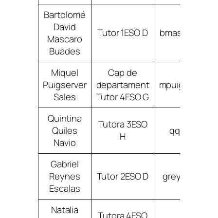
Bartolomé
David
Tutor 1ESO D
bmascarobuad
Mascaro
Buades
Miquel
Cap de
Puigserver
departament
mpuigservers
Sales
Tutor 4ESO G
Quintina
Tutora 3ESO
Quiles
qquilesnav
H
Navio
Gabriel
Reynes
Tutor 2ESO D
greynesesca
Escalas
Natalia
Tutora 4ESO