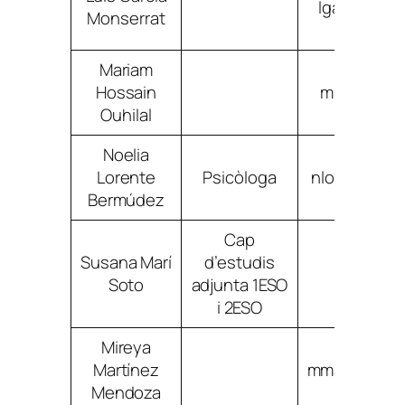
lgarciamon
Monserrat
Mariam
Hossain
mhossainou
Ouhilal
Noelia
Lorente
Psicòloga
nlorentebe
Bermúdez
Cap
Susana Marí
d’estudis
smariso
Soto
adjunta 1ESO
i 2ESO
Mireya
Martínez
mmartinezm
Mendoza