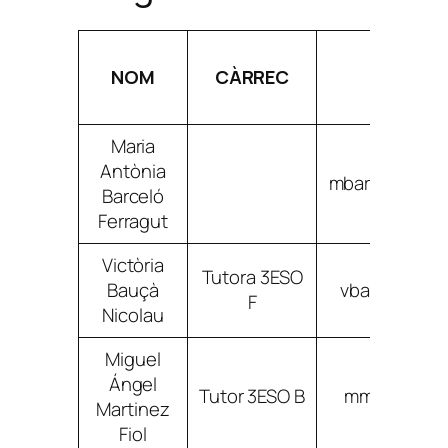
NOM
CÀRREC
CORREU
Maria
Antònia
mbarceloferr
Barceló
Ferragut
Victòria
Tutora 3ESO
Bauçà
vbaucanicol
F
Nicolau
Miguel
Ángel
Tutor 3ESO B
mmartinezfi
Martinez
Fiol