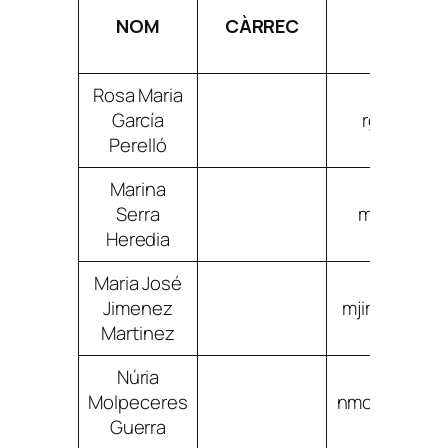
NOM
CÀRREC
CORRE
Rosa Maria
García
rgarciape
Perelló
Marina
Serra
mserraher
Heredia
Maria José
Jimenez
mjimenezmar
Martinez
Núria
Molpeceres
nmolpeceres
Guerra