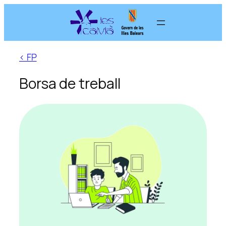
Vés
al
contingut
< FP
Borsa de treball