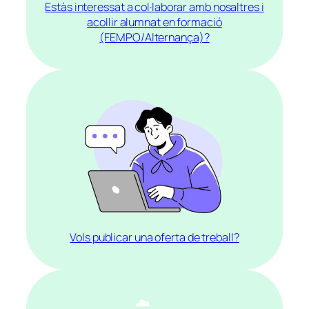
Estàs interessat a col·laborar amb nosaltres i
acollir alumnat en formació
(FEMPO/Alternança)?
Vols publicar una oferta de treball?